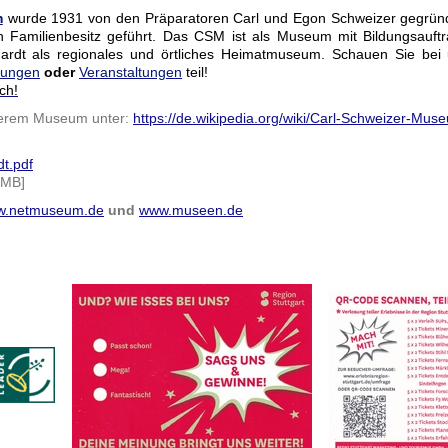
m
wurde 1931 von den Präparatoren Carl und Egon Schweizer gegründet
n Familienbesitz geführt. Das CSM ist als Museum mit Bildungsauftr
hardt als regionales und örtliches Heimatmuseum. Schauen Sie bei
rungen
oder
Veranstaltungen
teil!
ch!
serem Museum unter:
https://de.wikipedia.org/wiki/Carl-Schweizer-Mus
t.pdf
 MB]
.netmuseum.de
und
www.museen.de