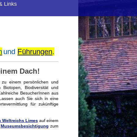
& Links
n
und
Führungen
.
einem Dach!
 zu einem persönlichen und
Biotopen, Biodiversität und
ahlreiche BesucherInnen aus
assen auch Sie sich in eine
evermittlung für zukünftige
 Weltreichs Limes
auf einem
e
Museumsbesichtigung
zum