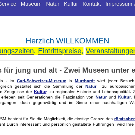
Service
Museum
Natur
Kultur
Kontakt
Impressum 
Herzlich WILLKOMMEN
ungszeiten
,
Eintrittspreise
,
Veranstaltunge
r jung und alt - Zwei Museen unter 
ein - im
Carl-Schweizer-Museum
in
Murrhardt
wird jeder Besuch
ngreich gestaltet sich die Sammlung der
Natur
zu europäischen 
ie Zeugnisse der
Kultur
,
zu regionaler Historie und Lebensqualität
.
Z
erleben seit Generationen die Faszination von
Natur
und
Kultur
.
L
vergangen- doch gegenwärtig und im Sinne einer nachhaltigen Wert
M besteht für Sie die Möglichkeit, die einstige Grenze des
römischen
nden! Durch interessant und persönlich gestaltete Führungen wird Ihr