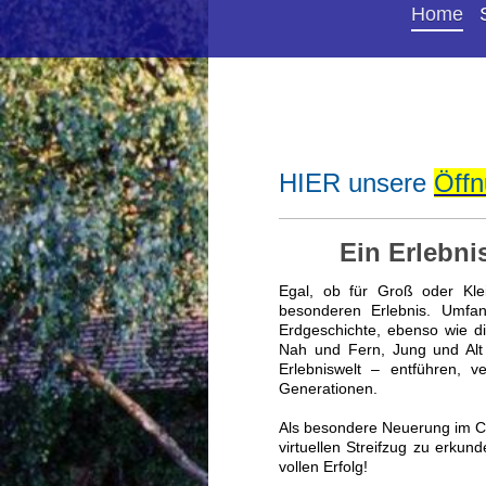
Home
HIER unsere
Öffn
Ein Erlebnis fü
Egal, ob für Groß oder Kl
besonderen Erlebnis. Umfa
Erdgeschichte, ebenso wie d
Nah und Fern, Jung und Alt 
Erlebniswelt – entführen, 
Generationen.
Als besondere Neuerung im CS
virtuellen Streifzug zu erku
vollen Erfolg!