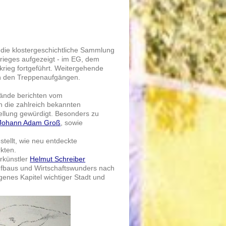
 die klostergeschichtliche Sammlung
Krieges aufgezeigt - im EG, dem
krieg fortgeführt. Weitergehende
in den Treppenaufgängen.
tände berichten vom
n die zahlreich bekannten
ellung gewürdigt. Besonders zu
Johann Adam Groß
, sowie
tellt, wie neu entdeckte
rkten.
rkünstler
Helmut Schreiber
fbaus und Wirtschaftswunders nach
igenes Kapitel wichtiger Stadt und