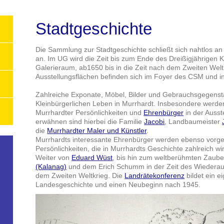
Stadtgeschichte
Die Sammlung zur Stadtgeschichte schließt sich nahtlos an
an. Im UG wird die Zeit bis zum Ende des Dreißigjährigen 
Galerieraum, ab1650 bis in die Zeit nach dem Zweiten Welt
Ausstellungsflächen befinden sich im Foyer des CSM und 
Zahlreiche Exponate, Möbel, Bilder und Gebrauchsgegens
Kleinbürgerlichen Leben in Murrhardt. Insbesondere werde
Murrhardter Persönlichkeiten und
Ehrenbürger
in der Ausst
erwähnen sind hierbei die Familie
Jacobi
, Landbaumeister
die
Murrhardter Maler und Künstler
.
Murrhardts interessante Ehrenbürger werden ebenso vorges
Persönlichkeiten, die in Murrhardts Geschichte zahlreich wi
Weiter von
Eduard Wüst
, bis hin zum weltberühmten Zaube
(Kalanag)
und dem Erich Schumm in der Zeit des Wiederau
dem Zweiten Weltkrieg. Die
Landrätekonferenz
bildet ein e
Landesgeschichte und einen Neubeginn nach 1945.