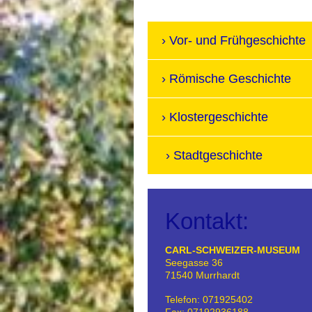
Vor- und Frühgeschichte
Römische Geschichte
Klostergeschichte
Stadtgeschichte
Kontakt:
CARL-SCHWEIZER-MUSEUM
Seegasse 36
71540
Murrhardt
Telefon:
071925402