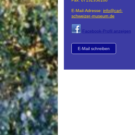
Fax:
07192936188
E-Mail-Adresse:
info@carl-
schweizer-museum.de
Facebook-Profil anzeigen
E-Mail schreiben